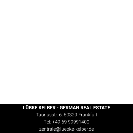
Externe Dienste / Social
Media
Inhalte aus externen Quellen,
LÜBKE KELBER - GERMAN REAL ESTATE
Videoplattformen, Social-Media-
Taunusstr. 6, 60329 Frankfurt
Plattformen und Kartendiensten.
Tel: +49 69 99991400
zentrale@luebke-kelber.de
Wenn Cookies von externen Medien